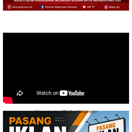
" frameborder="0" allowfullscreen>