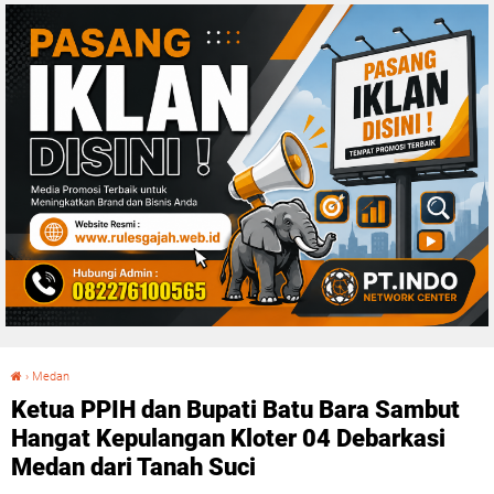
›
Medan
Ketua PPIH dan Bupati Batu Bara Sambut Hangat Kepulangan Kloter 04 Debarkasi Medan dari Tanah Suci
Ketua PPIH dan Bupati Batu Bara Sambut
Hangat Kepulangan Kloter 04 Debarkasi
Medan dari Tanah Suci