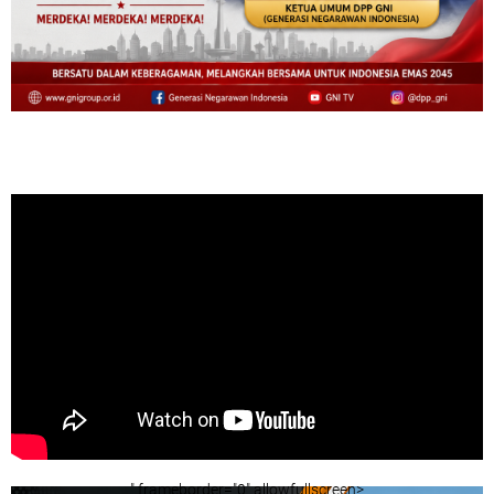
" frameborder="0" allowfullscreen>