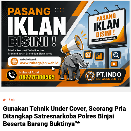
›
Binjai
Gunakan Tehnik Under Cover, Seorang Pria Ditangkap Satresnarkoba Polres Binjai Beserta Barang Buktinya"*
Gunakan Tehnik Under Cover, Seorang Pria
Ditangkap Satresnarkoba Polres Binjai
Beserta Barang Buktinya"*