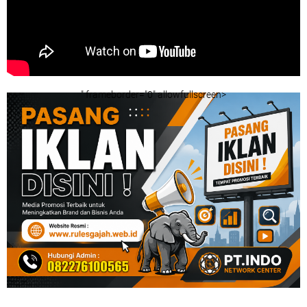
" frameborder="0" allowfullscreen>