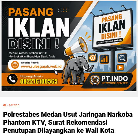
›
Medan
Polrestabes Medan Usut Jaringan Narkoba Phantom KTV, Surat Rekomendasi Penutupan Dilayangkan ke Wali Kota
Polrestabes Medan Usut Jaringan Narkoba
Phantom KTV, Surat Rekomendasi
Penutupan Dilayangkan ke Wali Kota