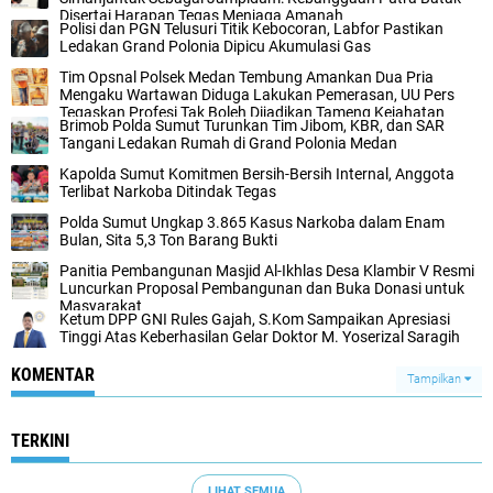
Disertai Harapan Tegas Menjaga Amanah
Polisi dan PGN Telusuri Titik Kebocoran, Labfor Pastikan
Ledakan Grand Polonia Dipicu Akumulasi Gas
Tim Opsnal Polsek Medan Tembung Amankan Dua Pria
Mengaku Wartawan Diduga Lakukan Pemerasan, UU Pers
Tegaskan Profesi Tak Boleh Dijadikan Tameng Kejahatan
Brimob Polda Sumut Turunkan Tim Jibom, KBR, dan SAR
Tangani Ledakan Rumah di Grand Polonia Medan
Kapolda Sumut Komitmen Bersih-Bersih Internal, Anggota
Terlibat Narkoba Ditindak Tegas
Polda Sumut Ungkap 3.865 Kasus Narkoba dalam Enam
Bulan, Sita 5,3 Ton Barang Bukti
Panitia Pembangunan Masjid Al-Ikhlas Desa Klambir V Resmi
Luncurkan Proposal Pembangunan dan Buka Donasi untuk
Masyarakat
Ketum DPP GNI Rules Gajah, S.Kom Sampaikan Apresiasi
Tinggi Atas Keberhasilan Gelar Doktor M. Yoserizal Saragih
KOMENTAR
Tampilkan
TERKINI
LIHAT SEMUA