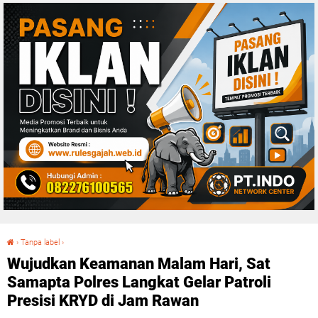
›
Tanpa label
›
Wujudkan Keamanan Malam Hari, Sat Samapta Polres Langkat Gelar Patroli Presisi KRYD di Jam Rawan
Wujudkan Keamanan Malam Hari, Sat
Samapta Polres Langkat Gelar Patroli
Presisi KRYD di Jam Rawan