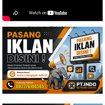
" frameborder="0" allowfullscreen>