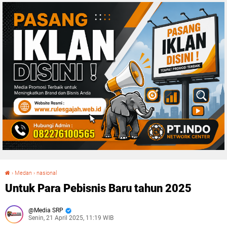
›
Medan
›
nasional
Untuk Para Pebisnis Baru tahun 2025
Untuk Para Pebisnis Baru tahun 2025
Media SRP
Senin, 21 April 2025, 11:19 WIB