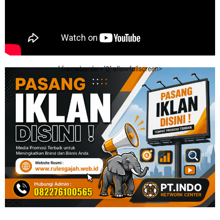
" frameborder="0" allowfullscreen>