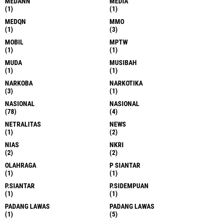
MEDANN
MEDIA
(1)
(1)
MEDQN
MMO
(1)
(3)
MOBIL
MPTW
(1)
(1)
MUDA
MUSIBAH
(1)
(1)
NARKOBA
NARKOTIKA
(3)
(1)
NASIONAL
NASIONAL
(78)
(4)
NETRALITAS
NEWS
(1)
(2)
NIAS
NKRI
(2)
(2)
OLAHRAGA
P SIANTAR
(1)
(1)
P.SIANTAR
P.SIDEMPUAN
(1)
(1)
PADANG LAWAS
PADANG LAWAS
(1)
(5)