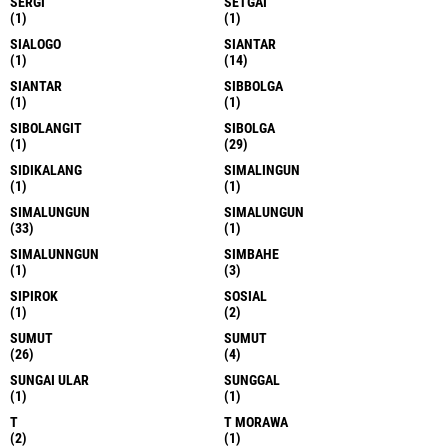
SERGI
SETGAI
(1)
(1)
SIALOGO
SIANTAR
(1)
(14)
SIANTAR
SIBBOLGA
(1)
(1)
SIBOLANGIT
SIBOLGA
(1)
(29)
SIDIKALANG
SIMALINGUN
(1)
(1)
SIMALUNGUN
SIMALUNGUN
(33)
(1)
SIMALUNNGUN
SIMBAHE
(1)
(3)
SIPIROK
SOSIAL
(1)
(2)
SUMUT
SUMUT
(26)
(4)
SUNGAI ULAR
SUNGGAL
(1)
(1)
T
T MORAWA
(2)
(1)