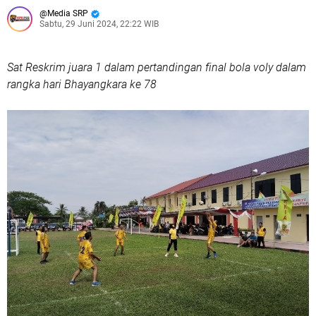
Media SRP
Sabtu, 29 Juni 2024, 22:22 WIB
Sat Reskrim juara 1 dalam pertandingan final bola voly dalam
rangka hari Bhayangkara ke 78