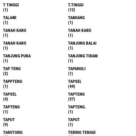
T TINGGI
T.TINGGI
(1)
(12)
TALAWI
TAMIANG
(1)
(1)
TANAH KARO
TANAH KARO
(1)
(1)
TANAH KARO
TANJUNG BALAI
(1)
(1)
TANJUNG PURA
TANJUNG TIRAM
(1)
(1)
TAP TENG
TAPANULI
(2)
(1)
TAPPTENG
TAPSEL
(1)
(44)
TAPSEL
TAPTENG
(4)
(57)
TAPTENG
TAPTENG.
(1)
(1)
TAPUT
TAPUT
(9)
(1)
TARUTUNG
TEBING TENGGI