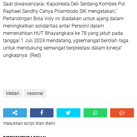
Saat diwawancarai, Kapolresta Deli Serdang Kombes Pol
Raphael Sandhy Cahya Priambodo SIK mengatakan,”
Pertandingan Bola Voly ini diadakan untuk ajang dalam
meningkatkan solidaritas antar Personil dalam
memeriahkan HUT Bhayangkara ke 78 yang jatuh pada
tanggal 1 Juli 2024 mendatang, ygsemangat berolah raga
untuk mendukung semangat berprestasi dalam kinerja"
ungkapnya. (Red)
Medan
nasional
masukkan script iklan disini