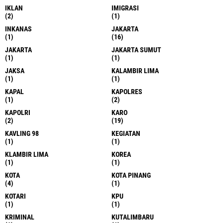
IKLAN
IMIGRASI
(2)
(1)
INKANAS
JAKARTA
(1)
(16)
JAKARTA
JAKARTA SUMUT
(1)
(1)
JAKSA
KALAMBIR LIMA
(1)
(1)
KAPAL
KAPOLRES
(1)
(2)
KAPOLRI
KARO
(2)
(19)
KAVLING 98
KEGIATAN
(1)
(1)
KLAMBIR LIMA
KOREA
(1)
(1)
KOTA
KOTA PINANG
(4)
(1)
KOTARI
KPU
(1)
(1)
KRIMINAL
KUTALIMBARU