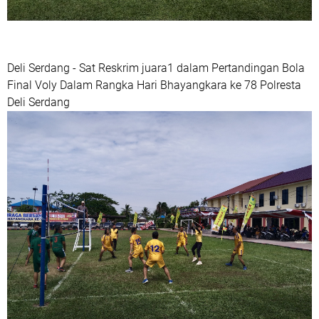
Deli Serdang - Sat Reskrim juara1 dalam Pertandingan Bola
Final Voly Dalam Rangka Hari Bhayangkara ke 78 Polresta
Deli Serdang