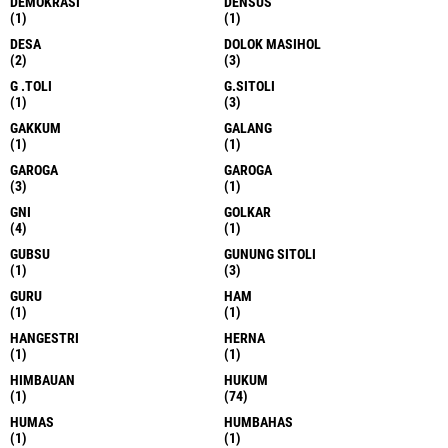
DEMOKRASI
DENSUS
(1)
(1)
DESA
DOLOK MASIHOL
(2)
(3)
G .TOLI
G.SITOLI
(1)
(3)
GAKKUM
GALANG
(1)
(1)
GAROGA
GAROGA
(3)
(1)
GNI
GOLKAR
(4)
(1)
GUBSU
GUNUNG SITOLI
(1)
(3)
GURU
HAM
(1)
(1)
HANGESTRI
HERNA
(1)
(1)
HIMBAUAN
HUKUM
(1)
(74)
HUMAS
HUMBAHAS
(1)
(1)