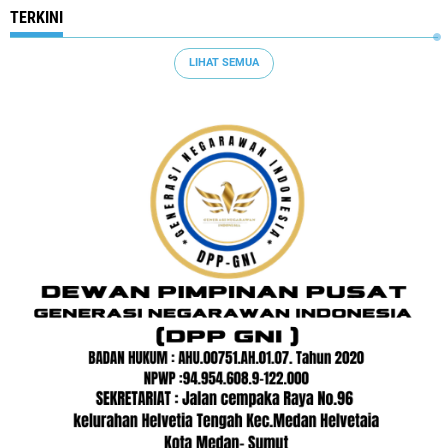
TERKINI
LIHAT SEMUA