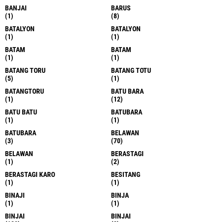
BANJAI
BARUS
(1)
(8)
BATALYON
BATALYON
(1)
(1)
BATAM
BATAM
(1)
(1)
BATANG TORU
BATANG TOTU
(5)
(1)
BATANGTORU
BATU BARA
(1)
(12)
BATU BATU
BATUBARA
(1)
(1)
BATUBARA
BELAWAN
(3)
(70)
BELAWAN
BERASTAGI
(1)
(2)
BERASTAGI KARO
BESITANG
(1)
(1)
BINAJI
BINJA
(1)
(1)
BINJAI
BINJAI