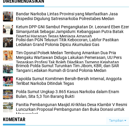
DIREKOMENDASIKAN
Bandar Narkoba Lintas Provinsi yang Manfaatkan Jasa
Ekspedisi Digulung Satresnarkoba Polrestabes Medan
Ketum DPP GNI Sambut Pengangkatan Dr. Leonard Eben Ezer
Simanjuntak Sebagai Jampidum: Kebanggaan Putra Batak
Disertai Harapan Tegas Menjaga Amanah
Polisi dan PGN Telusuri Titik Kebocoran, Labfor Pastikan
Ledakan Grand Polonia Dipicu Akumulasi Gas
Tim Opsnal Polsek Medan Tembung Amankan Dua Pria
Mengaku Wartawan Diduga Lakukan Pemerasan, UU Pers
Tegaskan Profesi Tak Boleh Dijadikan Tameng Kejahatan
Brimob Polda Sumut Turunkan Tim Jibom, KBR, dan SAR
Tangani Ledakan Rumah di Grand Polonia Medan
Kapolda Sumut Komitmen Bersih-Bersih Internal, Anggota
Terlibat Narkoba Ditindak Tegas
Polda Sumut Ungkap 3.865 Kasus Narkoba dalam Enam
Bulan, Sita 5,3 Ton Barang Bukti
Panitia Pembangunan Masjid Al-Ikhlas Desa Klambir V Resmi
Luncurkan Proposal Pembangunan dan Buka Donasi untuk
Masyarakat
KOMENTAR
Tampilkan