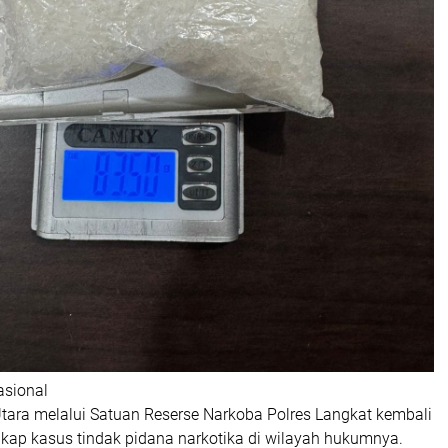
sional
tara melalui Satuan Reserse Narkoba Polres Langkat kembali
kap kasus tindak pidana narkotika di wilayah hukumnya.