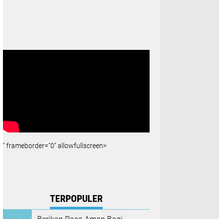
" frameborder="0" allowfullscreen>
TERPOPULER