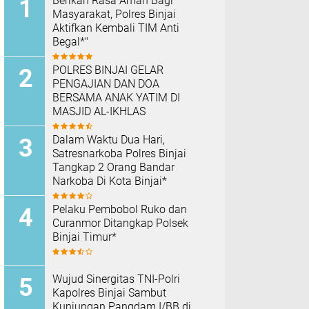
Berikan Rasa Aman Bagi
Masyarakat, Polres Binjai
Aktifkan Kembali TIM Anti
Begal*"
POLRES BINJAI GELAR
PENGAJIAN DAN DOA
BERSAMA ANAK YATIM DI
MASJID AL-IKHLAS
Dalam Waktu Dua Hari,
Satresnarkoba Polres Binjai
Tangkap 2 Orang Bandar
Narkoba Di Kota Binjai*
Pelaku Pembobol Ruko dan
Curanmor Ditangkap Polsek
Binjai Timur*
Wujud Sinergitas TNI-Polri
Kapolres Binjai Sambut
Kunjungan Pangdam I/BB di