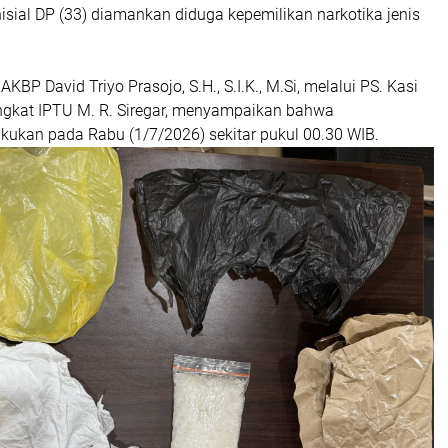
nisial DP (33) diamankan diduga kepemilikan narkotika jenis
KBP David Triyo Prasojo, S.H., S.I.K., M.Si, melalui PS. Kasi
gkat IPTU M. R. Siregar, menyampaikan bahwa
kukan pada Rabu (1/7/2026) sekitar pukul 00.30 WIB.