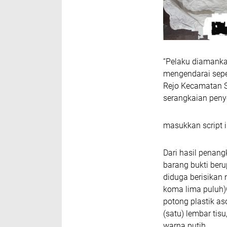
“Pelaku diamank
mengendarai sepe
Rejo Kecamatan S
serangkaian penyel
masukkan script i
Dari hasil penan
barang bukti beru
diduga berisikan 
koma lima puluh)G
potong plastik aso
(satu) lembar tis
warna putih.