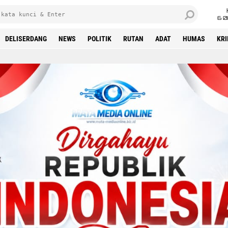
6 0
DELISERDANG
NEWS
POLITIK
RUTAN
ADAT
HUMAS
KR