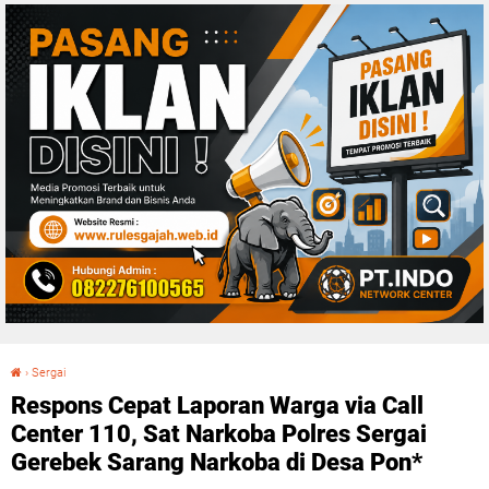
›
Sergai
Respons Cepat Laporan Warga via Call Center 110, Sat Narkoba Polres Sergai Gerebek Sarang Narkoba di Desa Pon*
Respons Cepat Laporan Warga via Call
Center 110, Sat Narkoba Polres Sergai
Gerebek Sarang Narkoba di Desa Pon*