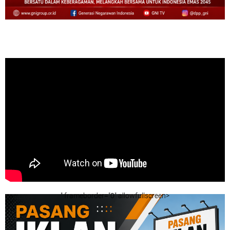
" frameborder="0" allowfullscreen>