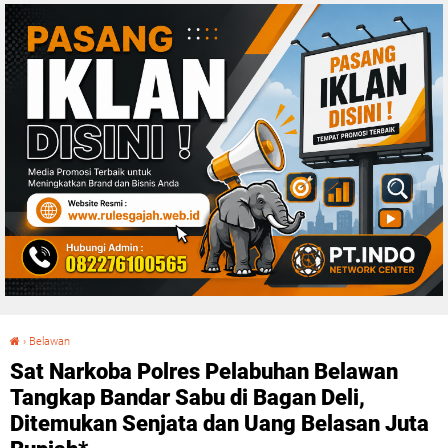
›
Belawan
Sat Narkoba Polres Pelabuhan Belawan Tangkap Bandar Sabu di Bagan Deli, Ditemukan Senjata dan Uang Belasan Juta Rupiah*
Sat Narkoba Polres Pelabuhan Belawan
Tangkap Bandar Sabu di Bagan Deli,
Ditemukan Senjata dan Uang Belasan Juta