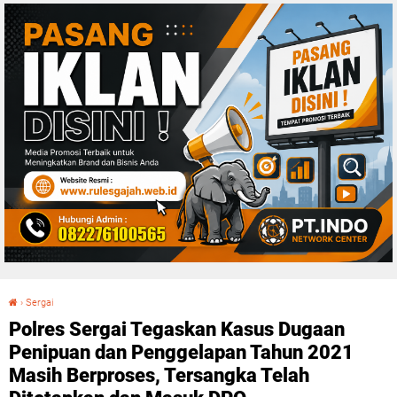
›
Sergai
Polres Sergai Tegaskan Kasus Dugaan Penipuan dan Penggelapan Tahun 2021 Masih Berproses, Tersangka Telah Ditetapkan dan Masuk DPO
Polres Sergai Tegaskan Kasus Dugaan
Penipuan dan Penggelapan Tahun 2021
Masih Berproses, Tersangka Telah