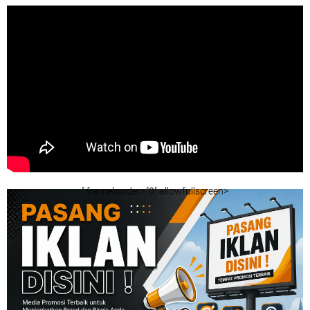
" frameborder="0" allowfullscreen>