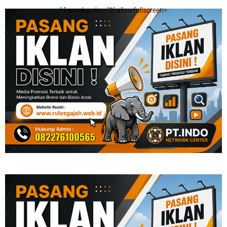
" frameborder="0" allowfullscreen>