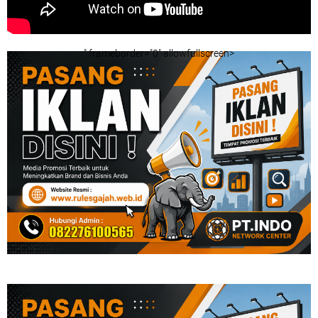
" frameborder="0" allowfullscreen>