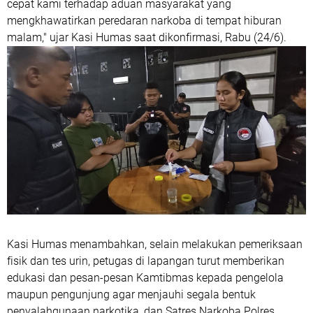
cepat kami terhadap aduan masyarakat yang
mengkhawatirkan peredaran narkoba di tempat hiburan
malam," ujar Kasi Humas saat dikonfirmasi, Rabu (24/6).
Kasi Humas menambahkan, selain melakukan pemeriksaan
fisik dan tes urin, petugas di lapangan turut memberikan
edukasi dan pesan-pesan Kamtibmas kepada pengelola
maupun pengunjung agar menjauhi segala bentuk
penyalahgunaan narkotika, dan Satres Narkoba Polres