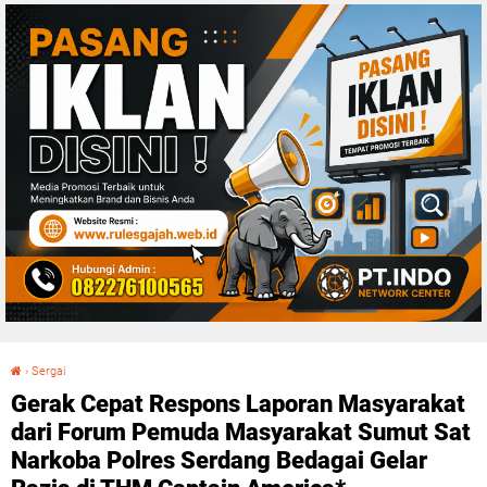
›
Sergai
Gerak Cepat Respons Laporan Masyarakat dari Forum Pemuda Masyarakat Sumut Sat Narkoba Polres Serdang Bedagai Gelar Razia di THM Captain America*
Gerak Cepat Respons Laporan Masyarakat
dari Forum Pemuda Masyarakat Sumut Sat
Narkoba Polres Serdang Bedagai Gelar