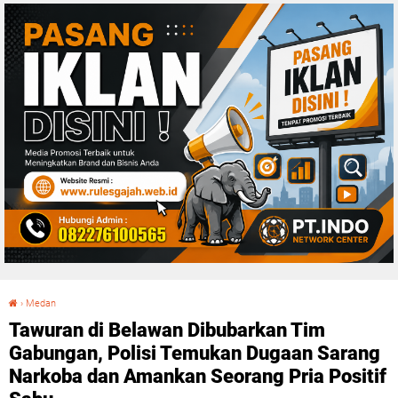
›
Medan
Tawuran di Belawan Dibubarkan Tim Gabungan, Polisi Temukan Dugaan Sarang Narkoba dan Amankan Seorang Pria Positif Sabu
Tawuran di Belawan Dibubarkan Tim
Gabungan, Polisi Temukan Dugaan Sarang
Narkoba dan Amankan Seorang Pria Positif