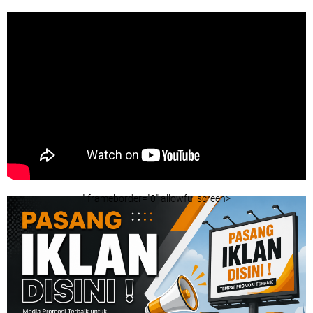
" frameborder="0" allowfullscreen>