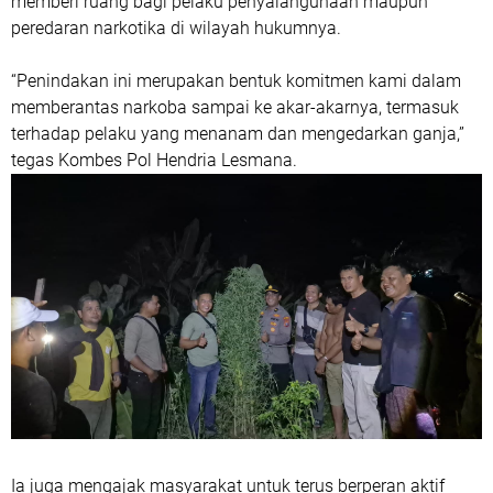
memberi ruang bagi pelaku penyalahgunaan maupun
peredaran narkotika di wilayah hukumnya.
“Penindakan ini merupakan bentuk komitmen kami dalam
memberantas narkoba sampai ke akar-akarnya, termasuk
terhadap pelaku yang menanam dan mengedarkan ganja,”
tegas Kombes Pol Hendria Lesmana.
Ia juga mengajak masyarakat untuk terus berperan aktif