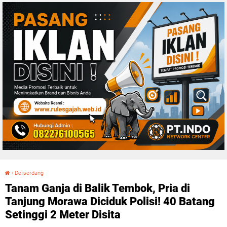
›
Deliserdang
Tanam Ganja di Balik Tembok, Pria di Tanjung Morawa Diciduk Polisi! 40 Batang Setinggi 2 Meter Disita
Tanam Ganja di Balik Tembok, Pria di
Tanjung Morawa Diciduk Polisi! 40 Batang
Setinggi 2 Meter Disita