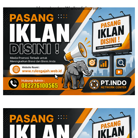
" frameborder="0" allowfullscreen>