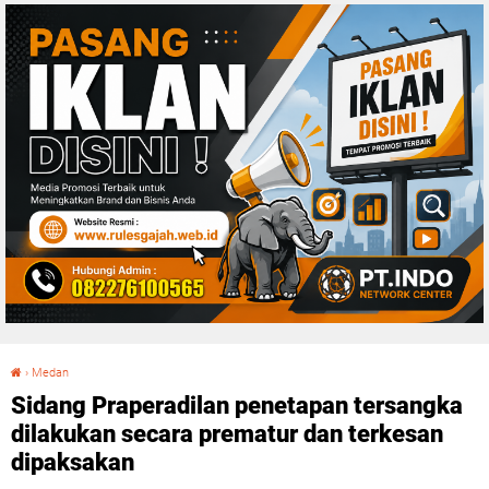
›
Medan
Sidang Praperadilan penetapan tersangka dilakukan secara prematur dan terkesan dipaksakan
Sidang Praperadilan penetapan tersangka
dilakukan secara prematur dan terkesan
dipaksakan