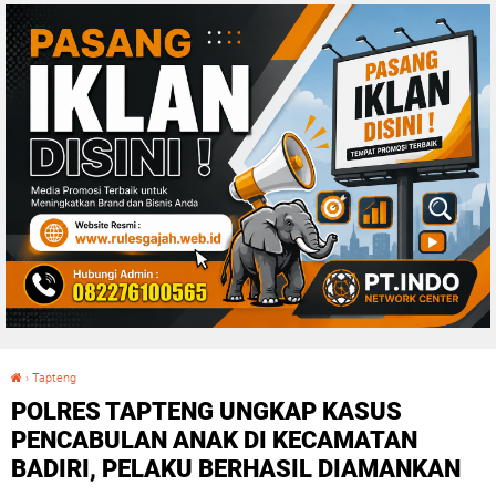
›
Tapteng
POLRES TAPTENG UNGKAP KASUS PENCABULAN ANAK DI KECAMATAN BADIRI, PELAKU BERHASIL DIAMANKAN
POLRES TAPTENG UNGKAP KASUS
PENCABULAN ANAK DI KECAMATAN
BADIRI, PELAKU BERHASIL DIAMANKAN