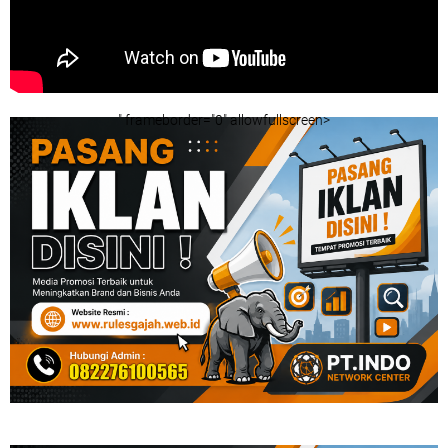
" frameborder="0" allowfullscreen>