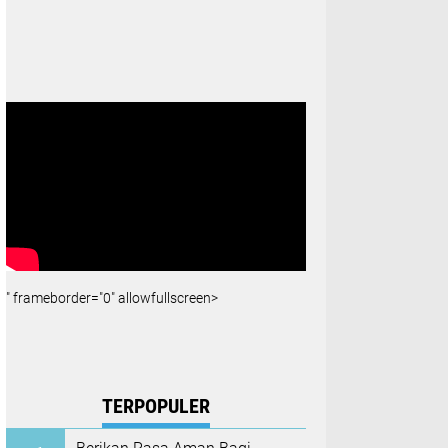
" frameborder="0" allowfullscreen>
TERPOPULER