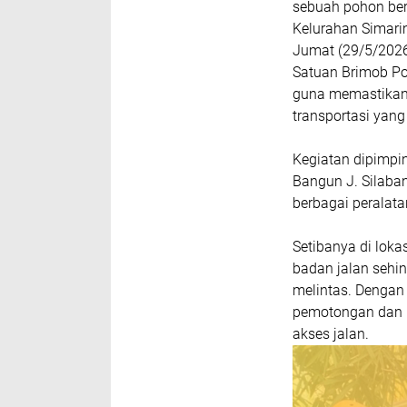
sebuah pohon ber
Kelurahan Simari
Jumat (29/5/2026
Satuan Brimob Po
guna memastikan
transportasi yan
Kegiatan dipimpi
Bangun J. Silaban
berbagai peralata
Setibanya di lok
badan jalan sehi
melintas. Denga
pemotongan dan p
akses jalan.