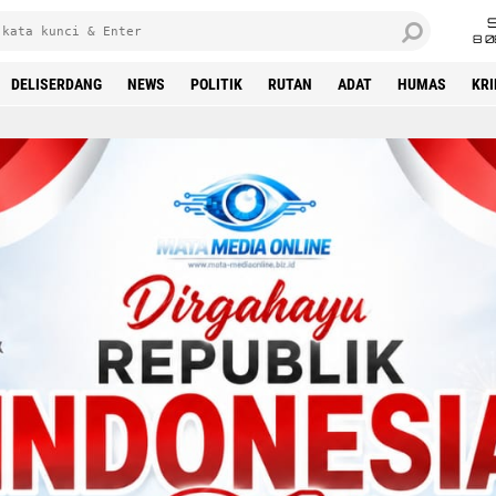
8 0
DELISERDANG
NEWS
POLITIK
RUTAN
ADAT
HUMAS
KR