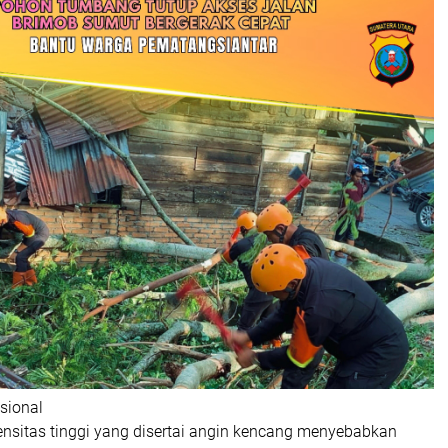
sional
ensitas tinggi yang disertai angin kencang menyebabkan