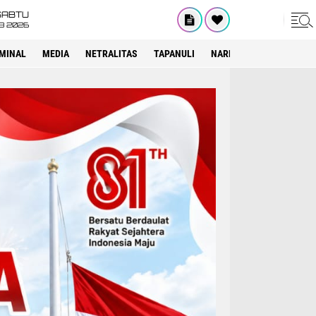
SABTU
8 2026
IMINAL
MEDIA
NETRALITAS
TAPANULI
NARKOTIKA
PELAYAN