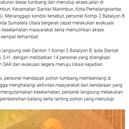
ukuran besar tumbang dan menutup akses jalan di
mbun, Kecamatan Siantar Marimbun, Kota Pematangsiantar,
). Menanggapi kondisi tersebut, personel Kompi 2 Batalyon B
lda Sumatera Utara bergerak cepat melakukan evakuasi
 keselamatan masyarakat serta memulihkan akses
g sempat terhambat.
n langsung oleh Danton 1 Kompi 2 Batalyon B, Ipda Slamat
, S.H., dengan melibatkan 14 personel yang dilengkapi
n SAR dan evakuasi segera menuju lokasi kejadian.
asi, personel mendapati pohon tumbang membentang di
ngga menghalangi aktivitas masyarakat dan kendaraan yang
n mengutamakan keselamatan, personel langsung melakukan
embersihan batang serta ranting pohon yang menutupi