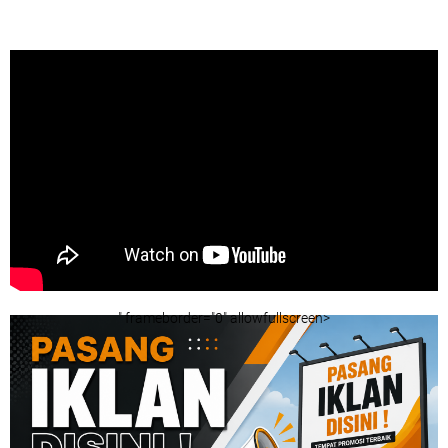
" frameborder="0" allowfullscreen>