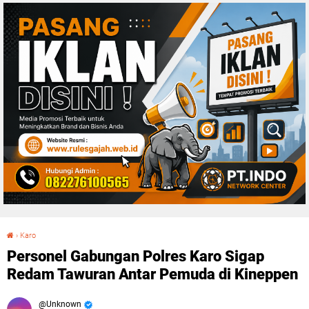
›
Karo
Personel Gabungan Polres Karo Sigap Redam Tawuran Antar Pemuda di Kineppen
Personel Gabungan Polres Karo Sigap
Redam Tawuran Antar Pemuda di Kineppen
Unknown