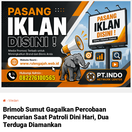
›
Medan
Brimob Sumut Gagalkan Percobaan Pencurian Saat Patroli Dini Hari, Dua Terduga Diamankan
Brimob Sumut Gagalkan Percobaan
Pencurian Saat Patroli Dini Hari, Dua
Terduga Diamankan