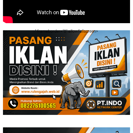
" frameborder="0" allowfullscreen>