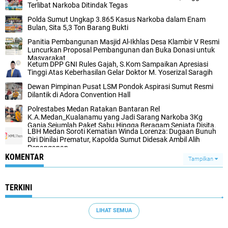
Terlibat Narkoba Ditindak Tegas
Polda Sumut Ungkap 3.865 Kasus Narkoba dalam Enam
Bulan, Sita 5,3 Ton Barang Bukti
Panitia Pembangunan Masjid Al-Ikhlas Desa Klambir V Resmi
Luncurkan Proposal Pembangunan dan Buka Donasi untuk
Masyarakat
Ketum DPP GNI Rules Gajah, S.Kom Sampaikan Apresiasi
Tinggi Atas Keberhasilan Gelar Doktor M. Yoserizal Saragih
Dewan Pimpinan Pusat LSM Pondok Aspirasi Sumut Resmi
Dilantik di Adora Convention Hall
Polrestabes Medan Ratakan Bantaran Rel
K.A.Medan_Kualanamu yang Jadi Sarang Narkoba 3Kg
Ganja,Sejumlah Paket Sabu,Hingga Beragam Senjata Disita.
LBH Medan Soroti Kematian Winda Lorenza: Dugaan Bunuh
Diri Dinilai Prematur, Kapolda Sumut Didesak Ambil Alih
Penanganan
KOMENTAR
Tampilkan
TERKINI
LIHAT SEMUA