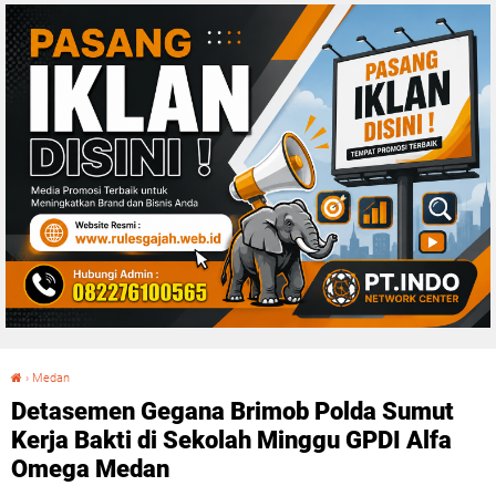
›
Medan
Detasemen Gegana Brimob Polda Sumut Kerja Bakti di Sekolah Minggu GPDI Alfa Omega Medan
Detasemen Gegana Brimob Polda Sumut
Kerja Bakti di Sekolah Minggu GPDI Alfa
Omega Medan