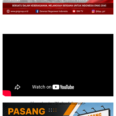
" frameborder="0" allowfullscreen>