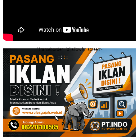
" frameborder="0" allowfullscreen>