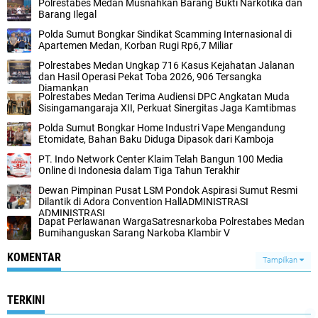
Polrestabes Medan Musnahkan Barang Bukti Narkotika dan
Barang Ilegal
Polda Sumut Bongkar Sindikat Scamming Internasional di
Apartemen Medan, Korban Rugi Rp6,7 Miliar
Polrestabes Medan Ungkap 716 Kasus Kejahatan Jalanan
dan Hasil Operasi Pekat Toba 2026, 906 Tersangka
Diamankan
Polrestabes Medan Terima Audiensi DPC Angkatan Muda
Sisingamangaraja XII, Perkuat Sinergitas Jaga Kamtibmas
Polda Sumut Bongkar Home Industri Vape Mengandung
Etomidate, Bahan Baku Diduga Dipasok dari Kamboja
PT. Indo Network Center Klaim Telah Bangun 100 Media
Online di Indonesia dalam Tiga Tahun Terakhir
Dewan Pimpinan Pusat LSM Pondok Aspirasi Sumut Resmi
Dilantik di Adora Convention HallADMINISTRASI
ADMINISTRASI
Dapat Perlawanan WargaSatresnarkoba Polrestabes Medan
Bumihanguskan Sarang Narkoba Klambir V
KOMENTAR
Tampilkan
TERKINI