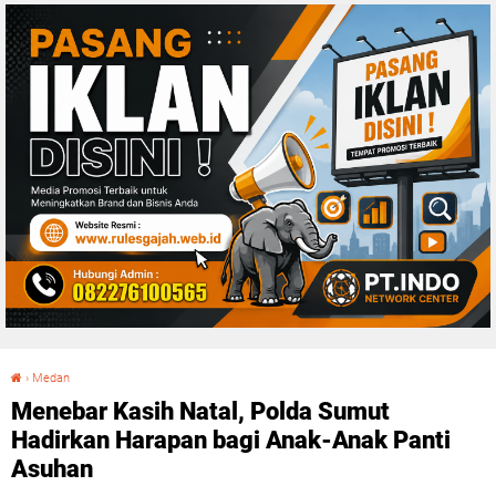
›
Medan
Menebar Kasih Natal, Polda Sumut Hadirkan Harapan bagi Anak-Anak Panti Asuhan
Menebar Kasih Natal, Polda Sumut
Hadirkan Harapan bagi Anak-Anak Panti
Asuhan