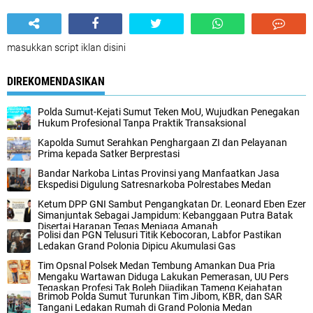
masukkan script iklan disini
DIREKOMENDASIKAN
Polda Sumut-Kejati Sumut Teken MoU, Wujudkan Penegakan
Hukum Profesional Tanpa Praktik Transaksional
Kapolda Sumut Serahkan Penghargaan ZI dan Pelayanan
Prima kepada Satker Berprestasi
Bandar Narkoba Lintas Provinsi yang Manfaatkan Jasa
Ekspedisi Digulung Satresnarkoba Polrestabes Medan
Ketum DPP GNI Sambut Pengangkatan Dr. Leonard Eben Ezer
Simanjuntak Sebagai Jampidum: Kebanggaan Putra Batak
Disertai Harapan Tegas Menjaga Amanah
Polisi dan PGN Telusuri Titik Kebocoran, Labfor Pastikan
Ledakan Grand Polonia Dipicu Akumulasi Gas
Tim Opsnal Polsek Medan Tembung Amankan Dua Pria
Mengaku Wartawan Diduga Lakukan Pemerasan, UU Pers
Tegaskan Profesi Tak Boleh Dijadikan Tameng Kejahatan
Brimob Polda Sumut Turunkan Tim Jibom, KBR, dan SAR
Tangani Ledakan Rumah di Grand Polonia Medan