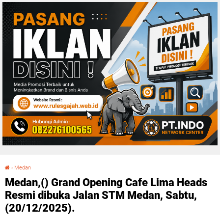
›
Medan
Medan,() Grand Opening Cafe Lima Heads Resmi dibuka Jalan STM Medan, Sabtu, (20/12/2025).
Medan,() Grand Opening Cafe Lima Heads
Resmi dibuka Jalan STM Medan, Sabtu,
(20/12/2025).