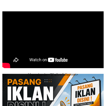
" frameborder="0" allowfullscreen>