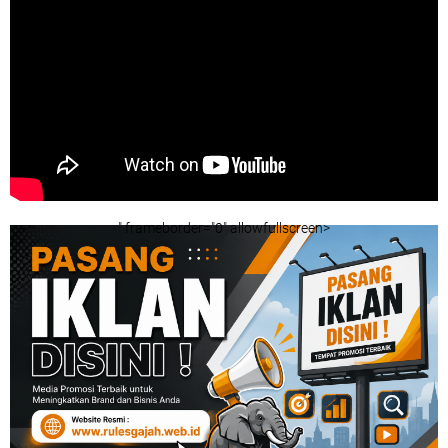
" frameborder="0" allowfullscreen>