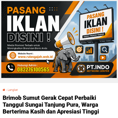
›
Langkat
Brimob Sumut Gerak Cepat Perbaiki Tanggul Sungai Tanjung Pura, Warga Berterima Kasih dan Apresiasi Tinggi
Brimob Sumut Gerak Cepat Perbaiki
Tanggul Sungai Tanjung Pura, Warga
Berterima Kasih dan Apresiasi Tinggi