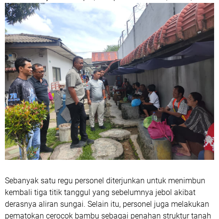
Sebanyak satu regu personel diterjunkan untuk menimbun
kembali tiga titik tanggul yang sebelumnya jebol akibat
derasnya aliran sungai. Selain itu, personel juga melakukan
pematokan cerocok bambu sebagai penahan struktur tanah