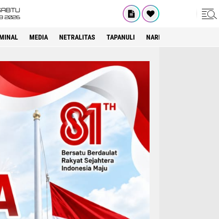
SABTU
8 2026
IMINAL
MEDIA
NETRALITAS
TAPANULI
NARKOTIKA
PELAYAN