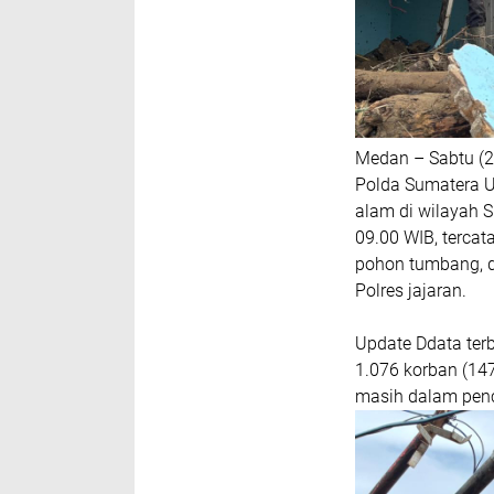
Medan – Sabtu (
Polda Sumatera U
alam di wilayah 
09.00 WIB, tercat
pohon tumbang, d
Polres jajaran.
Update Ddata terb
1.076 korban (147
masih dalam penc