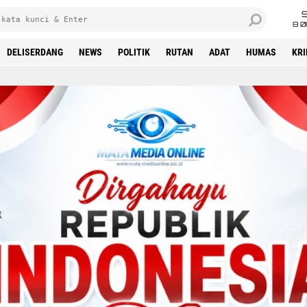
8 0
DELISERDANG
NEWS
POLITIK
RUTAN
ADAT
HUMAS
KR