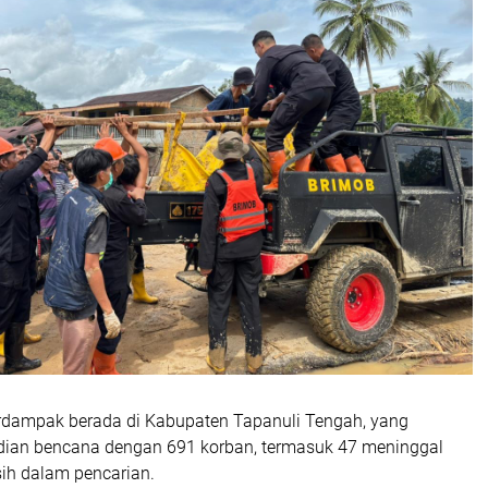
erdampak berada di Kabupaten Tapanuli Tengah, yang
dian bencana dengan 691 korban, termasuk 47 meninggal
ih dalam pencarian.