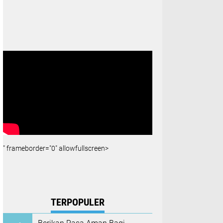
" frameborder="0" allowfullscreen>
TERPOPULER