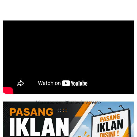
" frameborder="0" allowfullscreen>