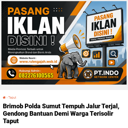
›
Taput
Brimob Polda Sumut Tempuh Jalur Terjal, Gendong Bantuan Demi Warga Terisolir Taput
Brimob Polda Sumut Tempuh Jalur Terjal,
Gendong Bantuan Demi Warga Terisolir
Taput