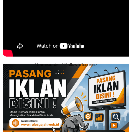
" frameborder="0" allowfullscreen>