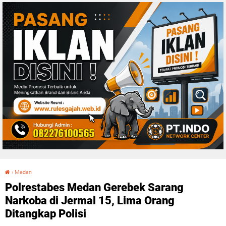
›
Medan
Polrestabes Medan Gerebek Sarang Narkoba di Jermal 15, Lima Orang Ditangkap Polisi
Polrestabes Medan Gerebek Sarang
Narkoba di Jermal 15, Lima Orang
Ditangkap Polisi