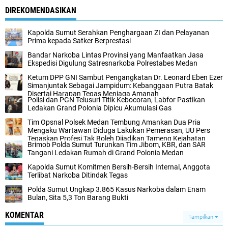
DIREKOMENDASIKAN
Kapolda Sumut Serahkan Penghargaan ZI dan Pelayanan
Prima kepada Satker Berprestasi
Bandar Narkoba Lintas Provinsi yang Manfaatkan Jasa
Ekspedisi Digulung Satresnarkoba Polrestabes Medan
Ketum DPP GNI Sambut Pengangkatan Dr. Leonard Eben Ezer
Simanjuntak Sebagai Jampidum: Kebanggaan Putra Batak
Disertai Harapan Tegas Menjaga Amanah
Polisi dan PGN Telusuri Titik Kebocoran, Labfor Pastikan
Ledakan Grand Polonia Dipicu Akumulasi Gas
Tim Opsnal Polsek Medan Tembung Amankan Dua Pria
Mengaku Wartawan Diduga Lakukan Pemerasan, UU Pers
Tegaskan Profesi Tak Boleh Dijadikan Tameng Kejahatan
Brimob Polda Sumut Turunkan Tim Jibom, KBR, dan SAR
Tangani Ledakan Rumah di Grand Polonia Medan
Kapolda Sumut Komitmen Bersih-Bersih Internal, Anggota
Terlibat Narkoba Ditindak Tegas
Polda Sumut Ungkap 3.865 Kasus Narkoba dalam Enam
Bulan, Sita 5,3 Ton Barang Bukti
KOMENTAR
Tampilkan