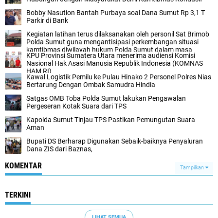
Bobby Nasution Bantah Purbaya soal Dana Sumut Rp 3,1 T
Parkir di Bank
Kegiatan latihan terus dilaksanakan oleh personil Sat Brimob
Polda Sumut guna mengantisipasi perkembangan situasi
kamtibmas diwilayah hukum Polda Sumut dalam masa
KPU Provinsi Sumatera Utara menerima audiensi Komisi
pemilu tahun 2024.
Nasional Hak Asasi Manusia Republik Indonesia (KOMNAS
HAM RI)
Kawal Logistik Pemilu ke Pulau Hinako 2 Personel Polres Nias
Bertarung Dengan Ombak Samudra Hindia
Satgas OMB Toba Polda Sumut lakukan Pengawalan
Pergeseran Kotak Suara dari TPS
Kapolda Sumut Tinjau TPS Pastikan Pemungutan Suara
Aman
Bupati DS Berharap Digunakan Sebaik-baiknya Penyaluran
Dana ZIS dari Baznas,
KOMENTAR
Tampilkan
TERKINI
LIHAT SEMUA