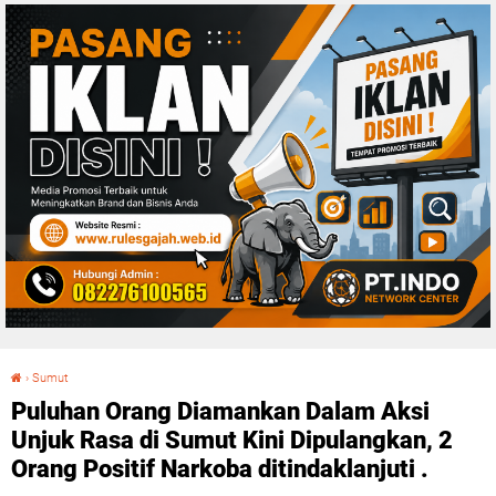
›
Sumut
Puluhan Orang Diamankan Dalam Aksi Unjuk Rasa di Sumut Kini Dipulangkan, 2 Orang Positif Narkoba ditindaklanjuti .
Puluhan Orang Diamankan Dalam Aksi
Unjuk Rasa di Sumut Kini Dipulangkan, 2
Orang Positif Narkoba ditindaklanjuti .