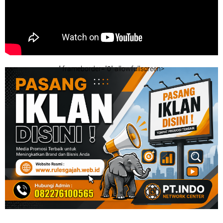
" frameborder="0" allowfullscreen>