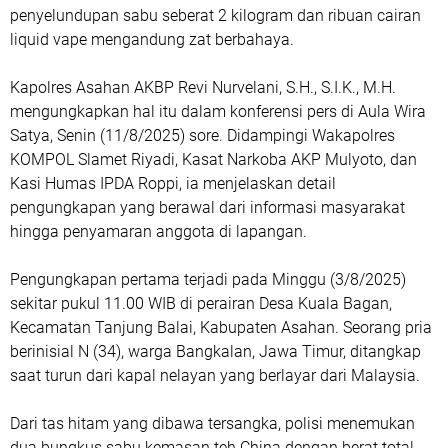
penyelundupan sabu seberat 2 kilogram dan ribuan cairan
liquid vape mengandung zat berbahaya.
Kapolres Asahan AKBP Revi Nurvelani, S.H., S.I.K., M.H.
mengungkapkan hal itu dalam konferensi pers di Aula Wira
Satya, Senin (11/8/2025) sore. Didampingi Wakapolres
KOMPOL Slamet Riyadi, Kasat Narkoba AKP Mulyoto, dan
Kasi Humas IPDA Roppi, ia menjelaskan detail
pengungkapan yang berawal dari informasi masyarakat
hingga penyamaran anggota di lapangan.
Pengungkapan pertama terjadi pada Minggu (3/8/2025)
sekitar pukul 11.00 WIB di perairan Desa Kuala Bagan,
Kecamatan Tanjung Balai, Kabupaten Asahan. Seorang pria
berinisial N (34), warga Bangkalan, Jawa Timur, ditangkap
saat turun dari kapal nelayan yang berlayar dari Malaysia.
Dari tas hitam yang dibawa tersangka, polisi menemukan
dua bungkus sabu kemasan teh China dengan berat total