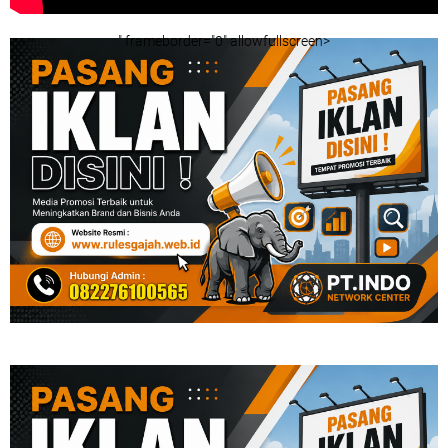
" frameborder="0" allowfullscreen>