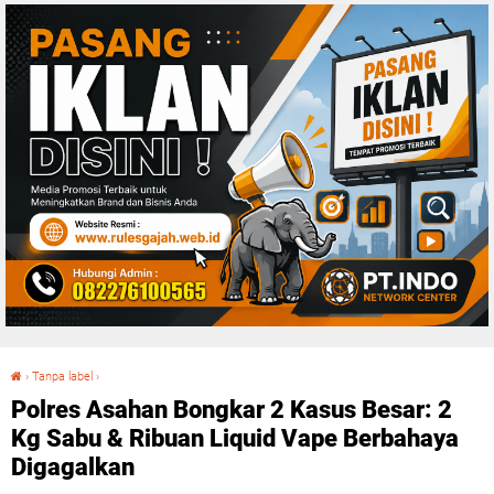
›
Tanpa label
›
Polres Asahan Bongkar 2 Kasus Besar: 2 Kg Sabu & Ribuan Liquid Vape Berbahaya Digagalkan
Polres Asahan Bongkar 2 Kasus Besar: 2
Kg Sabu & Ribuan Liquid Vape Berbahaya
Digagalkan