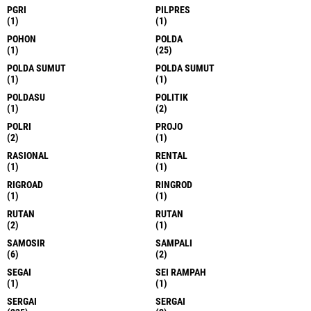
PADANG SIDEMPUAN
PADANG SIDIMOUAN.
(1)
(1)
PADANG SIDIMPUAN
PADANGLAWAS
(1)
(1)
PAHLLAWAN
PAKKAT
(1)
(1)
PALAS
PANCUR BATU
(7)
(2)
PANDA
PANDAN
(1)
(1)
PAPUA
PASAMAN
(1)
(1)
PELAYANAN
PEMATANG SIANTAR
(1)
(5)
PEMATANGSIANTAR
PEMILU
(1)
(1)
PERBAUNGAN
PERCUT
(1)
(1)
PERCUT SEI TUAN
PESANTREN
(1)
(1)
PGRI
PILPRES
(1)
(1)