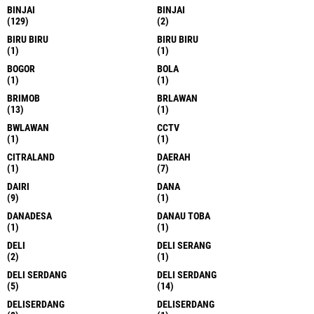
BANJAI
BARUS
(1)
(8)
BATALYON
BATALYON
(1)
(1)
BATAM
BATAM
(1)
(1)
BATANG TORU
BATANG TOTU
(5)
(1)
BATANGTORU
BATU BARA
(1)
(12)
BATU BATU
BATUBARA
(1)
(1)
BATUBARA
BELAWAN
(3)
(70)
BELAWAN
BERASTAGI
(1)
(2)
BERASTAGI KARO
BESITANG
(1)
(1)
BINAJI
BINJA
(1)
(1)
BINJAI
BINJAI
(129)
(2)