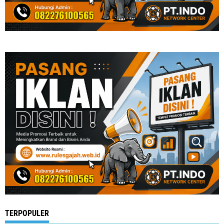
" frameborder="0" allowfullscreen>