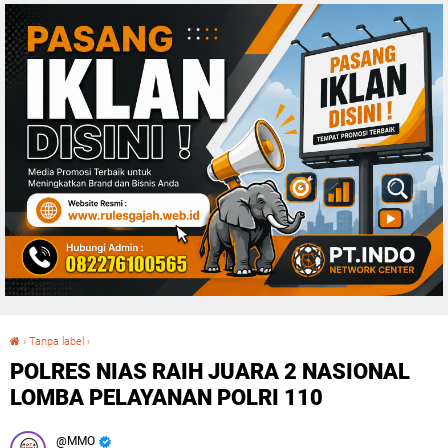
›
Tanpa label
›
POLRES NIAS RAIH JUARA 2 NASIONAL LOMBA PELAYANAN POLRI 110
POLRES NIAS RAIH JUARA 2 NASIONAL
LOMBA PELAYANAN POLRI 110
MMO