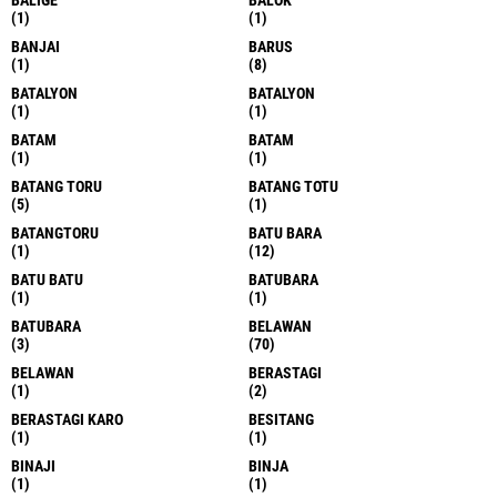
JELAJAHI
@SERGAI
/TTINGGI
(1)
(1)
ACEH
ACEH TAMIANG
(2)
(3)
ACEH TAMIANG.
ADAT
(1)
(1)
ADIAN HOTING.
AMPLAS
(1)
(1)
ANGIN
APOL
(1)
(1)
ASAHAN
ASAHASN
(10)
(1)
B.BARA
B.TORU
(2)
(1)
BADAN
BAHOROK
(1)
(1)
BALIGE
BALOK
(1)
(1)