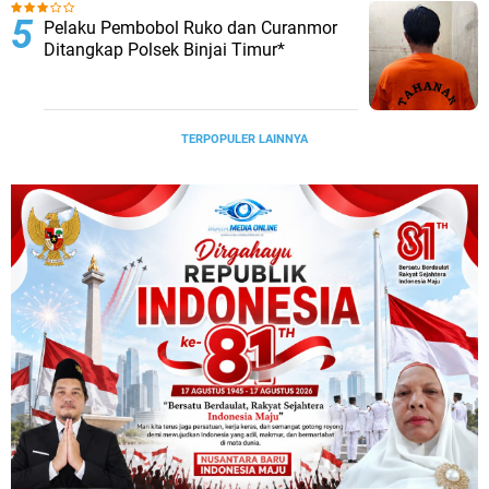
Polres Binjai Aktifkan Kembali TIM Anti
Begal*"
POLRES BINJAI GELAR PENGAJIAN
DAN DOA BERSAMA ANAK YATIM DI
MASJID AL-IKHLAS
Dalam Waktu Dua Hari, Satresnarkoba
Polres Binjai Tangkap 2 Orang Bandar
Narkoba Di Kota Binjai*
Polrestabes Medan Musnahkan Barang
Bukti Narkotika dan Barang Ilegal
Pelaku Pembobol Ruko dan Curanmor