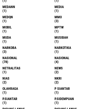
L.BATU
LABUHAN BATU
(1)
(1)
LABUHAN BATU
LABUHANDELI
(1)
(1)
LABURA
LABUSEL
(2)
(8)
LANGKAT
LANGKAT
(44)
(1)
LAUK DENDANG
LIGA
(1)
(1)
LOKASI
MADINA
(1)
(9)
MAGAWATI
MARELAN
(1)
(3)
MBG
MEDAN
(1)
(679)
MEDAN
MEDAN DELI
(22)
(1)
MEDAN SIBOLANGIT
MEDAN UTARA
(1)
(1)
MEDANN
MEDIA