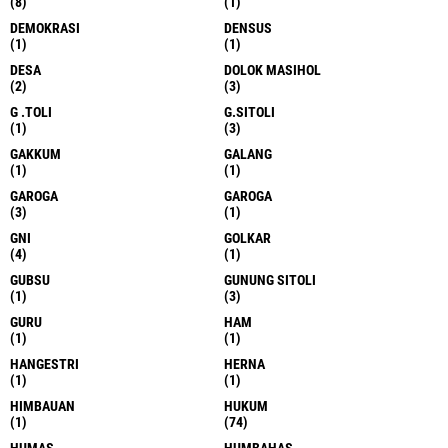
BIRU BIRU
BIRU BIRU
(1)
(1)
BOGOR
BOLA
(1)
(1)
BRIMOB
BRLAWAN
(13)
(1)
BWLAWAN
CCTV
(1)
(1)
CITRALAND
DAERAH
(1)
(7)
DAIRI
DANA
(9)
(1)
DANADESA
DANAU TOBA
(1)
(1)
DELI
DELI SERANG
(2)
(1)
DELI SERDANG
DELI SERDANG
(5)
(14)
DELISERDANG
DELISERDANG
(8)
(1)
DEMOKRASI
DENSUS