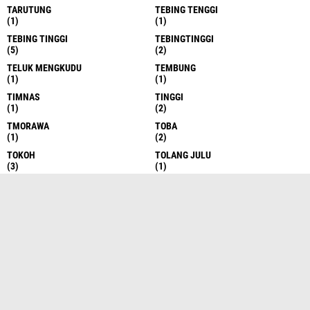
T TINGGI
T.TINGGI
(1)
(12)
TALAWI
TAMIANG
(1)
(1)
TANAH KARO
TANAH KARO
(1)
(1)
TANAH KARO
TANJUNG BALAI
(1)
(1)
TANJUNG PURA
TANJUNG TIRAM
(1)
(1)
TAP TENG
TAPANULI
(2)
(1)
TAPPTENG
TAPSEL
(1)
(44)
TAPSEL
TAPTENG
(4)
(57)
TAPTENG
TAPTENG.
(1)
(1)
TAPUT
TAPUT
(9)
(1)
TARUTUNG
TEBING TENGGI
(1)
(1)