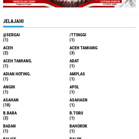
Ditangkap Polsek Binjai Timur*
TERPOPULER LAINNYA