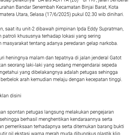
lurahan Bandar Senembah Kecamatan Binjai Barat, Kota
umatera Utara, Selasa (17/6/2025) pukul 02.30 wib dinihari.
, saat itu unit-2 dibawah pimpinan Ipda Eddy Supratman,
 patroli khususnya terhadap lokasi yang sering
eh masyarakat tentang adanya peredaran gelap narkoba.
ri heningnya malam dan tepatnya di jalan jenderal Gatot
n seorang laki-laki yang sedang mengendarai sepeda
getahui yang dibelakangnya adalah petugas sehingga
 berbelok arah kemudian melaju dengan kecepatan tinggi.
klan disini
ngan spontan petugas langsung melakukan pengejaran
 sehingga berhasil menghentikan kendaraannya serta
an pemeriksaan terhadapnya serta ditemukan barang bukti
butir pil ekstasi warna merah muda dibungkus plastik klip