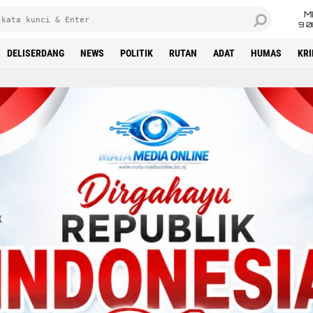
M
9 0
DELISERDANG
NEWS
POLITIK
RUTAN
ADAT
HUMAS
KR