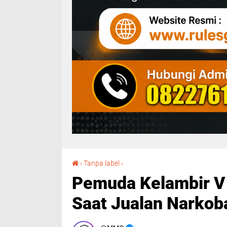
Pemuda Kelambir V Ditangkap Polres Binjai Saat Jualan Narkoba*
›
Tanpa label
›
Pemuda Kelambir V 
Saat Jualan Narkob