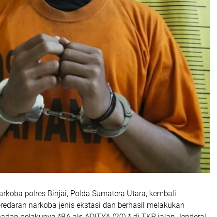
narkoba polres Binjai, Polda Sumatera Utara, kembali
edaran narkoba jenis ekstasi dan berhasil melakukan
dap pelakunya *BA als ADITYA (20) * di TKP, jalan Jenderal