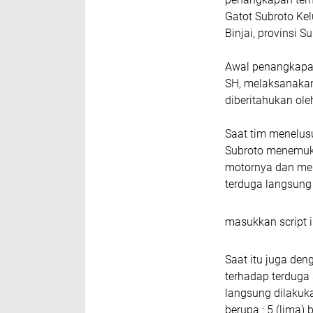
Gatot Subroto Ke
Binjai, provinsi S
Awal penangkapan
SH, melaksanakan
diberitahukan ol
Saat tim menelusu
Subroto menemuka
motornya dan men
terduga langsung
masukkan script i
Saat itu juga de
terhadap terduga
langsung dilakuk
berupa : 5 (lima) 