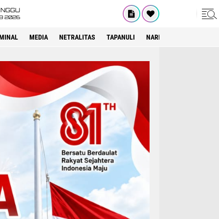
INGGU
8 2026
IMINAL
MEDIA
NETRALITAS
TAPANULI
NARKOTIKA
PELAYAN