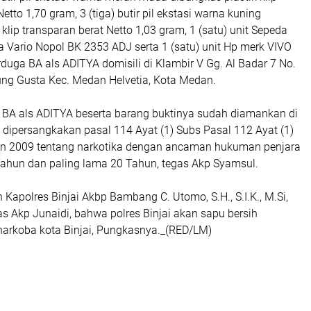
etto 1,70 gram, 3 (tiga) butir pil ekstasi warna kuning
 klip transparan berat Netto 1,03 gram, 1 (satu) unit Sepeda
 Vario Nopol BK 2353 ADJ serta 1 (satu) unit Hp merk VIVO
rduga BA als ADITYA domisili di Klambir V Gg. Al Badar 7 No.
njung Gusta Kec. Medan Helvetia, Kota Medan.
 BA als ADITYA beserta barang buktinya sudah diamankan di
ta dipersangkakan pasal 114 Ayat (1) Subs Pasal 112 Ayat (1)
n 2009 tentang narkotika dengan ancaman hukuman penjara
 Tahun dan paling lama 20 Tahun, tegas Akp Syamsul.
 Kapolres Binjai Akbp Bambang C. Utomo, S.H., S.I.K., M.Si,
s Akp Junaidi, bahwa polres Binjai akan sapu bersih
narkoba kota Binjai, Pungkasnya._(RED/LM)