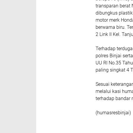
transparan berat N
dibungkus plastik
motor merk Honda
berwarna biru. Te
2 Link II Kel. Ta
Terhadap terduga
polres Binjai ser
UU RI No.35 Tahu
paling singkat 4
Sesuai keterangan
melalui kasi huma
terhadap bandar 
(humasresbinjai)