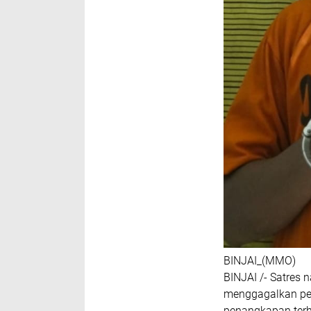
BINJAI_(MMO)
BINJAI /- Satres 
menggagalkan per
penangkapan terha