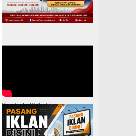
" frameborder="0" allowfullscreen>