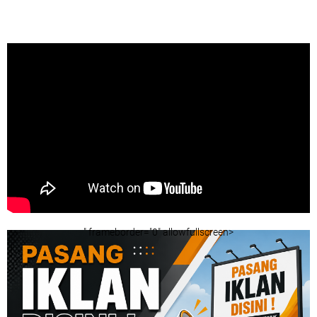
" frameborder="0" allowfullscreen>