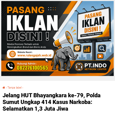
›
Tanpa label
›
Jelang HUT Bhayangkara ke-79, Polda Sumut Ungkap 414 Kasus Narkoba: Selamatkan 1,3 Juta Jiwa
Jelang HUT Bhayangkara ke-79, Polda
Sumut Ungkap 414 Kasus Narkoba:
Selamatkan 1,3 Juta Jiwa