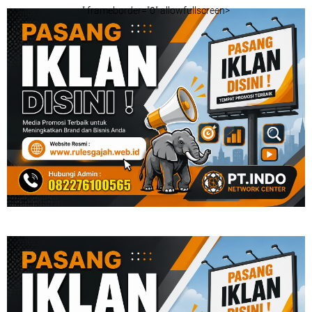
" frameborder="0" allowfullscreen>