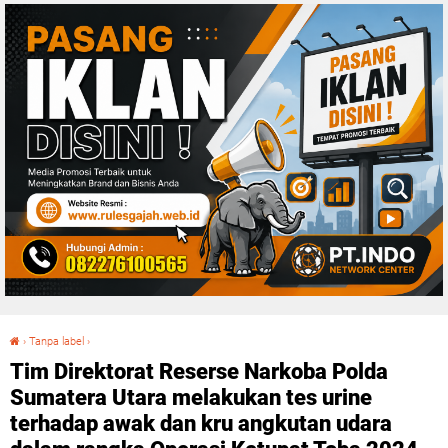
›
Tanpa label
›
Tim Direktorat Reserse Narkoba Polda Sumatera Utara melakukan tes urine terhadap awak dan kru angkutan udara dalam rangka Operasi Ketupat Toba 2024
Tim Direktorat Reserse Narkoba Polda
Sumatera Utara melakukan tes urine
terhadap awak dan kru angkutan udara