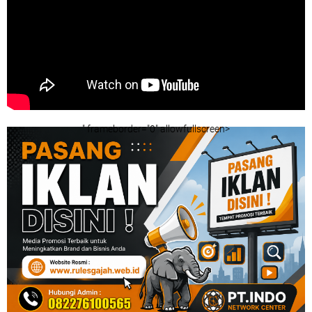
" frameborder="0" allowfullscreen>