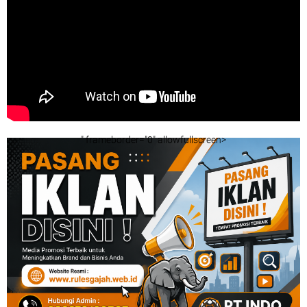
" frameborder="0" allowfullscreen>