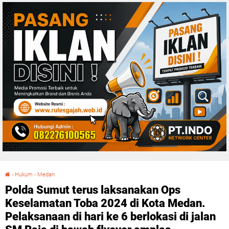
›
Hukum
›
Medan
Polda Sumut terus laksanakan Ops Keselamatan Toba 2024 di Kota Medan. Pelaksanaan di hari ke 6 berlokasi di jalan SM Raja di bawah flyover amplas.
Polda Sumut terus laksanakan Ops
Keselamatan Toba 2024 di Kota Medan.
Pelaksanaan di hari ke 6 berlokasi di jalan