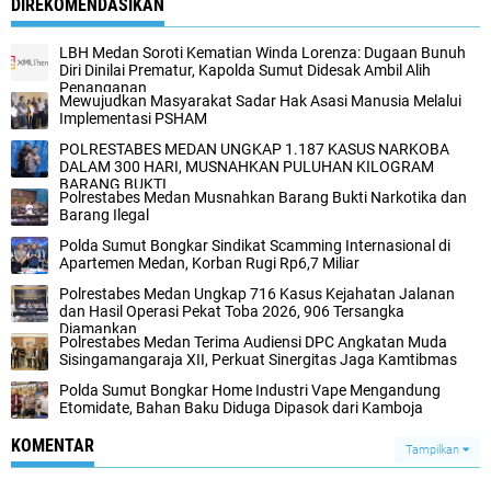
DIREKOMENDASIKAN
LBH Medan Soroti Kematian Winda Lorenza: Dugaan Bunuh
Diri Dinilai Prematur, Kapolda Sumut Didesak Ambil Alih
Penanganan
Mewujudkan Masyarakat Sadar Hak Asasi Manusia Melalui
Implementasi PSHAM
POLRESTABES MEDAN UNGKAP 1.187 KASUS NARKOBA
DALAM 300 HARI, MUSNAHKAN PULUHAN KILOGRAM
BARANG BUKTI
Polrestabes Medan Musnahkan Barang Bukti Narkotika dan
Barang Ilegal
Polda Sumut Bongkar Sindikat Scamming Internasional di
Apartemen Medan, Korban Rugi Rp6,7 Miliar
Polrestabes Medan Ungkap 716 Kasus Kejahatan Jalanan
dan Hasil Operasi Pekat Toba 2026, 906 Tersangka
Diamankan
Polrestabes Medan Terima Audiensi DPC Angkatan Muda
Sisingamangaraja XII, Perkuat Sinergitas Jaga Kamtibmas
Polda Sumut Bongkar Home Industri Vape Mengandung
Etomidate, Bahan Baku Diduga Dipasok dari Kamboja
KOMENTAR
Tampilkan