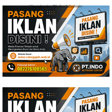
" frameborder="0" allowfullscreen>