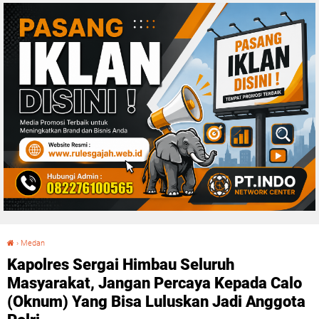
›
Medan
Kapolres Sergai Himbau Seluruh Masyarakat, Jangan Percaya Kepada Calo (Oknum) Yang Bisa Luluskan Jadi Anggota Polri
Kapolres Sergai Himbau Seluruh
Masyarakat, Jangan Percaya Kepada Calo
(Oknum) Yang Bisa Luluskan Jadi Anggota