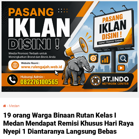
›
Medan
19 orang Warga Binaan Rutan Kelas I Medan Mendapat Remisi Khusus Hari Raya Nyepi 1 Diantaranya Langsung Bebas
19 orang Warga Binaan Rutan Kelas I
Medan Mendapat Remisi Khusus Hari Raya
Nyepi 1 Diantaranya Langsung Bebas