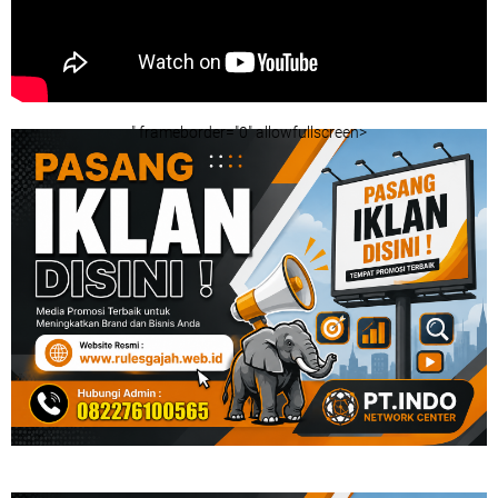
" frameborder="0" allowfullscreen>