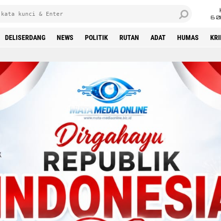
6 0
DELISERDANG
NEWS
POLITIK
RUTAN
ADAT
HUMAS
KR