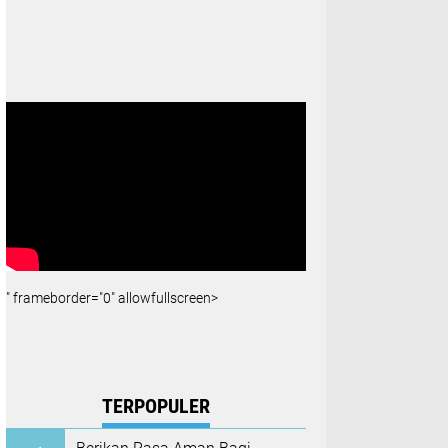
" frameborder="0" allowfullscreen>
TERPOPULER