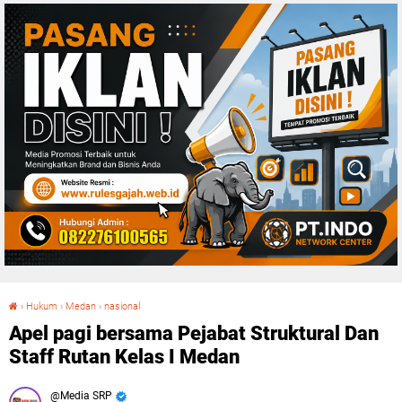
›
Hukum
›
Medan
›
nasional
Apel pagi bersama Pejabat Struktural Dan Staff Rutan Kelas I Medan
Apel pagi bersama Pejabat Struktural Dan
Staff Rutan Kelas I Medan
Media SRP