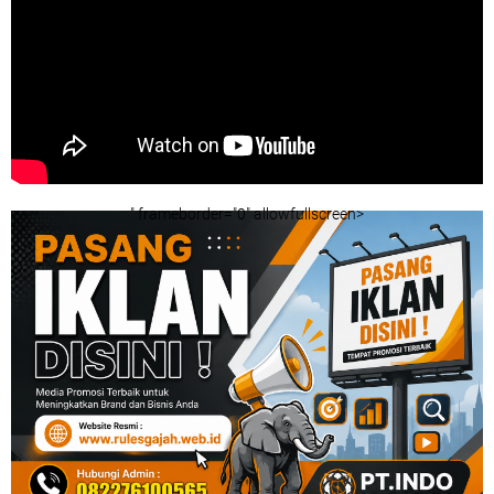
" frameborder="0" allowfullscreen>